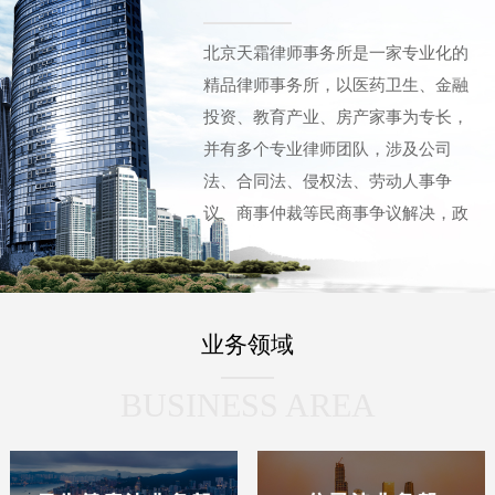
北京天霜律师事务所是一家专业化的
精品律师事务所，以医药卫生、金融
投资、教育产业、房产家事为专长，
并有多个专业律师团队，涉及公司
法、合同法、侵权法、劳动人事争
议、商事仲裁等民商事争议解决，政
府及企事业法律顾问，刑事辩护等领
域。“天霜”凝聚了多名拥有十至三十
余年法律服务经验的专业律师，以及
业务领域
曾有多年法院工作经历的骨干律师。
他们具有丰富的执业经验、资深的职
BUSINESS AREA
业经历、深厚的法律功底以及处理疑
难复杂案件的法律实务能力，这让“天
霜”在成立之初就已引起广泛关注，并