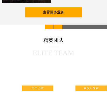
查看更多业务
北京天霜万欣医药纠
纷调解中心
精英团队
依托北京天霜律师事务所
ELITE TEAM
成立的专业性调解组织，
是北京多元调解发展促进
会的会员单位。其宗旨
是：遵循当事人自愿原
则，根据相关法律法规，
主任 万欣
合伙人 朱岩
公正公平地促进当事人互
谅互让，达成和解，为化
解医患矛盾、促进医患和