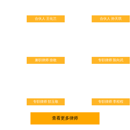
谐关系，构建和谐社会添
砖加瓦。
合伙人 王化兰
合伙人 孙天琪
业务范围包括军队医疗机
构在内的各种医疗纠纷、
药品损害、医疗器械纠
纷、医院管理纠纷等相关
纠纷。
兼职律师 徐敢
专职律师 陈向武
专职律师 郜玉敬
专职律师 李程程
查看更多律师