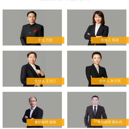
调解模式，开创互联网版
多元调解工作的“枫桥经
验”。
主任 万欣
合伙人 朱岩
合伙人 王化兰
合伙人 孙天琪
兼职律师 徐敢
专职律师 陈向武