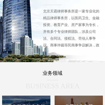
北京天霜律师事务所是一家专业化的
精品律师事务所，以医药卫生、金融
投资、教育产业、房产家事为专长，
并有多个专业律师团队，涉及公司
法、合同法、侵权法、劳动人事争
议、商事仲裁等民商事争议解决，政
府及企事业法律顾问，刑事辩护等领
域。“天霜”凝聚了多名拥有十至三十
余年法律服务经验的专业律师，以及
业务领域
曾有多年法院工作经历的骨干律师。
他们具有丰富的执业经验、资深的职
BUSINESS AREA
业经历、深厚的法律功底以及处理疑
难复杂案件的法律实务能力，这让“天
霜”在成立之初就已引起广泛关注，并