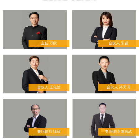
调解模式，开创互联网版
多元调解工作的“枫桥经
验”。
主任 万欣
合伙人 朱岩
合伙人 王化兰
合伙人 孙天琪
兼职律师 徐敢
专职律师 陈向武