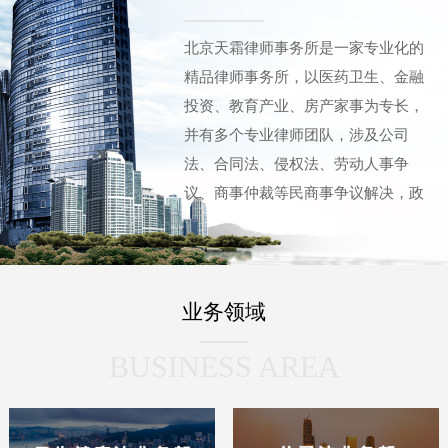
北京天霜律师事务所是一家专业化的
精品律师事务所，以医药卫生、金融
投资、教育产业、房产家事为专长，
并有多个专业律师团队，涉及公司
法、合同法、侵权法、劳动人事争
议、商事仲裁等民商事争议解决，政
府及企事业法律顾问，刑事辩护等领
域。“天霜”凝聚了多名拥有十至三十
余年法律服务经验的专业律师，以及
业务领域
曾有多年法院工作经历的骨干律师。
他们具有丰富的执业经验、资深的职
BUSINESS AREA
业经历、深厚的法律功底以及处理疑
难复杂案件的法律实务能力，这让“天
霜”在成立之初就已引起广泛关注，并