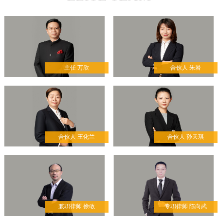
专业人士组成的调解员队
伍
凭借丰富经验与专业的司
法实践经验使有关金融纠
纷得到顺利解决。
主任 万欣
合伙人 朱岩
合伙人 王化兰
合伙人 孙天琪
兼职律师 徐敢
专职律师 陈向武