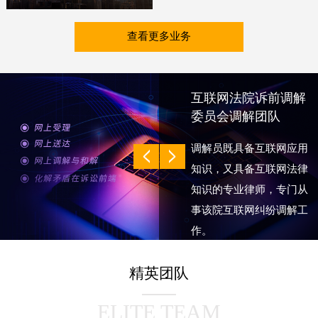
查看更多业务
天霜金融纠纷调解中
心
依托天霜律师事务所成立
的专业性调解组织，多元
调解促进会的会员单位。
主要以各类金融纠纷为主
要调解范围。
以专业、耐心化解矛盾，
精英团队
促进社会和谐稳定为宗
旨。
ELITE TEAM
由资深律师、辞职法官等