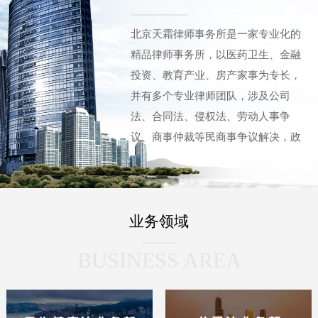
北京天霜律师事务所是一家专业化的
精品律师事务所，以医药卫生、金融
投资、教育产业、房产家事为专长，
并有多个专业律师团队，涉及公司
法、合同法、侵权法、劳动人事争
议、商事仲裁等民商事争议解决，政
府及企事业法律顾问，刑事辩护等领
域。“天霜”凝聚了多名拥有十至三十
余年法律服务经验的专业律师，以及
业务领域
曾有多年法院工作经历的骨干律师。
他们具有丰富的执业经验、资深的职
BUSINESS AREA
业经历、深厚的法律功底以及处理疑
难复杂案件的法律实务能力，这让“天
霜”在成立之初就已引起广泛关注，并